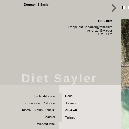
Deutsch
|
English
Rot, 1997
Treppe am Scharrergymnasium
Acryl auf Styropor
50 x 67 cm
Diet Sayler
Doos
Frühe Arbeiten
Zeichnungen · Collagen
Johannis
Kinetik · Raum · Plastik
Altstadt
Malerei
Tullnau
Wandstücke