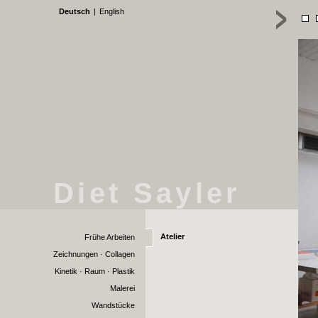
Deutsch
|
English
Diet Sayler
Atelier
Frühe Arbeiten
Zeichnungen · Collagen
Kinetik · Raum · Plastik
Malerei
Wandstücke