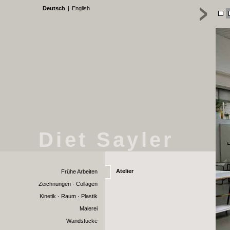
Deutsch
|
English
Diet Sayler
Atelier
Frühe Arbeiten
Zeichnungen · Collagen
Kinetik · Raum · Plastik
Malerei
Wandstücke